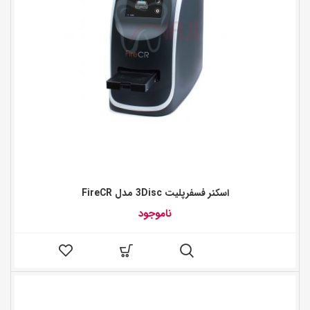
اسکنر فسفرپلیت 3Disc مدل FireCR
ناموجود