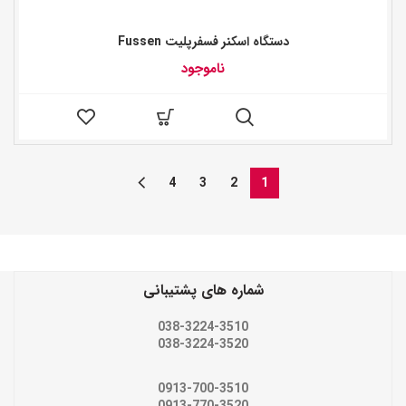
دستگاه اسکنر فسفرپلیت Fussen
ناموجود
4
3
2
1
شماره های پشتیبانی
038-3224-3510
038-3224-3520
0913-700-3510
0913-770-3520