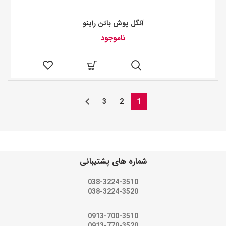
آنگل پوش باتن راینو
ناموجود
3
2
1
شماره های پشتیبانی
038-3224-3510
038-3224-3520
0913-700-3510
0913-770-3520