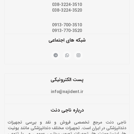
038-3224-3510
038-3224-3520
0913-700-3510
0913-770-3520
شبکه های اجتماعی
پست الکترونیکی
info@najident.ir
درباره ناجی دنت
ناجی دنت مرجع تخصصی فروش و نقد و بررسی تجهیزات
دندانپزشکی در ایران است. تجهیزات مختلف دندانپزشکی مانند یونیت
ها، اینسترومنت ها، تجهیزات تصویر برداری، عمومی و… با تنوعی