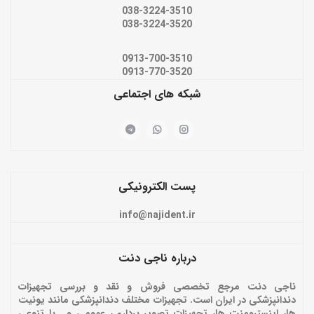
038-3224-3510
038-3224-3520
0913-700-3510
0913-770-3520
شبکه های اجتماعی
پست الکترونیکی
info@najident.ir
درباره ناجی دنت
ناجی دنت مرجع تخصصی فروش و نقد و بررسی تجهیزات
دندانپزشکی در ایران است. تجهیزات مختلف دندانپزشکی مانند یونیت
ها، اینسترومنت ها، تجهیزات تصویر برداری، عمومی و… با تنوعی