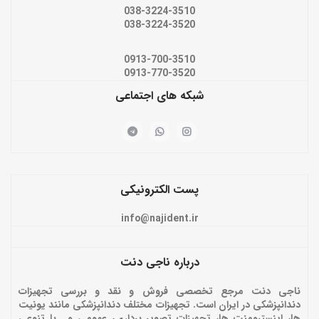
038-3224-3510
038-3224-3520
0913-700-3510
0913-770-3520
شبکه های اجتماعی
پست الکترونیکی
info@najident.ir
درباره ناجی دنت
ناجی دنت مرجع تخصصی فروش و نقد و بررسی تجهیزات
دندانپزشکی در ایران است. تجهیزات مختلف دندانپزشکی مانند یونیت
ها، اینسترومنت ها، تجهیزات تصویر برداری، عمومی و… با تنوعی