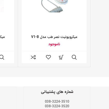
میکرویونیت نصر طب مدل V1-B
میکر
ناموجود
شماره های پشتیبانی
038-3224-3510
038-3224-3520