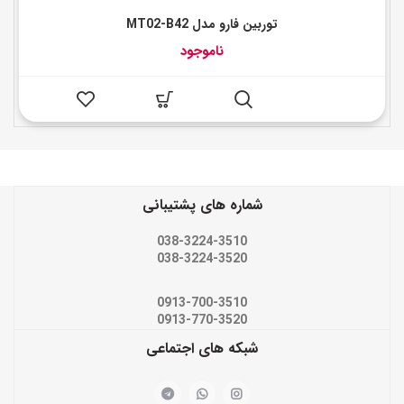
توربین فارو مدل MT02-B42
ناموجود
شماره های پشتیبانی
038-3224-3510
038-3224-3520
0913-700-3510
0913-770-3520
شبکه های اجتماعی