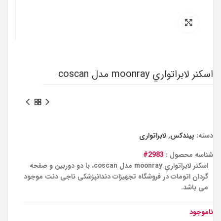
برای بزرگنمایی کلیک کنید
اسکنر لابراتواري moonray مدل coscan
دسته:
پیندکس
,
لابراتواری
شناسه محصول :
2983#
اسکنر لابراتواري moonray مدل coscan، با دو دوربین و صفحه
گردان اتومات در فروشگاه تجهیزات دندانپزشکی ناجی دنت موجود
می باشد.
ناموجود