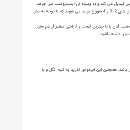
خشی تبدیل می کند و به وسیله آن اینسترومنت می چرخد.
در ایرموتورها دارای 3 حالت R، O و L وجود دارد که برای تنظیم چرخش آن به راست، چپ و یا بدون چرخش می باشد. ایرموتور ها در مدل های 2، 3 و 4 سوراخ تولید می شوند که با توجه به نیاز
ف آنان را با بهترین قیمت و گارانتی معتبر فراهم سازد.
 را داشته باشید.
موتور به صورت آب از خارج می باشد. همچنین این ایرموتور تقریبا به کلیه آنگل و یا