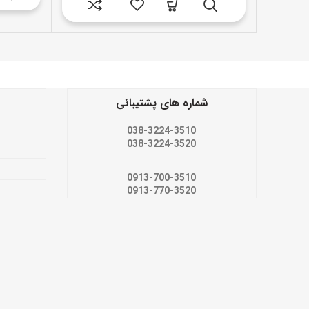
شماره های پشتیبانی
038-3224-3510
038-3224-3520
0913-700-3510
0913-770-3520