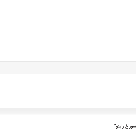
وراخ راینو”