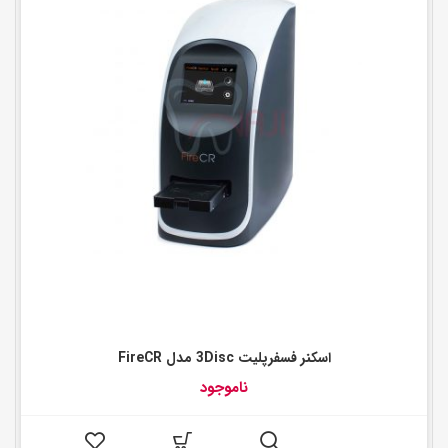
اسکنر فسفرپلیت 3Disc مدل FireCR
ناموجود