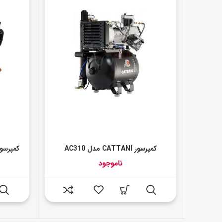
کمپرسور CATTANI مدل AC310
کمپرسور
ناموجود