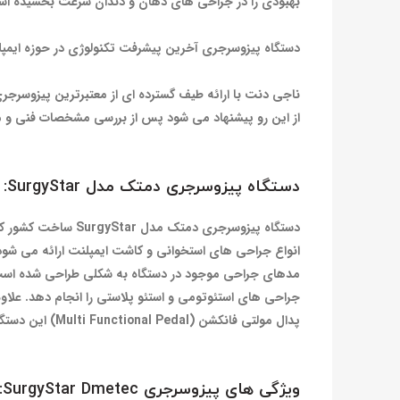
بهبودی را در جراحی های دهان و دندان سرعت بخشیده ا
دستگاه پیزوسرجری آخرین پیشرفت تکنولوژی در حوزه ایمپل
ناجی دنت با ارائه‌ طیف گسترده ای از معتبرترین پیزوسرجر
از این رو پیشنهاد می شود پس از بررسی مشخصات فنی و مقا
دستگاه پیزوسرجری
دمتک
مدل
SurgyStar:
انواع جراحی های استخوانی و کاشت ایمپلنت ارائه می شود
جراحی های استئوتومی و استئو پلاستی را انجام دهد. علاوه برآن، مدهای Endo و Perio هم قابل فعال س
پدال مولتی فانکشن (Multi Functional Pedal) این دستگاه پیزوسرجری قابلیت کنترل آب، تنظیم قدرت موتور و کنترل Vibration را برای دندانپزشکان فراهم می آورد.
ویژگی های پیزوسرجری
SurgyStar Dmetec
: