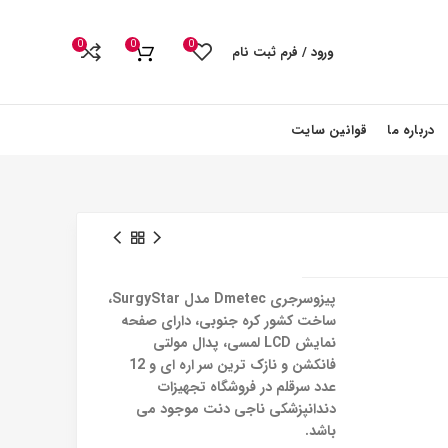
0
0
0
ورود / فرم ثبت نام
درباره ما
قوانین سایت
پیزوسرجری Dmetec مدل SurgyStar،
ساخت کشور کره جنوبی، دارای صفحه
نمایش LCD لمسی، پدال مولتی
فانکشن و نازک ترین سر اره ای و 12
عدد سرقلم در فروشگاه تجهیزات
دندانپزشکی ناجی دنت موجود می
باشد.