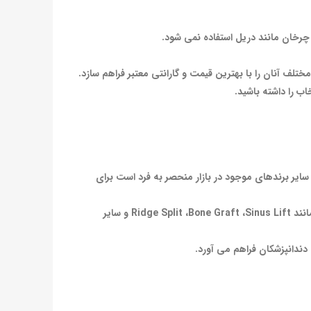
رخان مانند دریل استفاده نمی شود.
لف آنان را با بهترین قیمت و گارانتی معتبر فراهم سازد.
ب را داشته باشید.
بی است. این دستگاه پیزوسرجری به همراه 12 تیپ متنوع که نسبت به سایر برندهای موجود در بازار منحصر به فرد است برای
مدهای جراحی موجود در دستگاه به شکلی طراحی شده است که دندانپزشک می تواند به راحتی کلیه جراحی های نیازمند برش استخوان مانند Ridge Split ،Bone Graft ،Sinus Lift و سایر