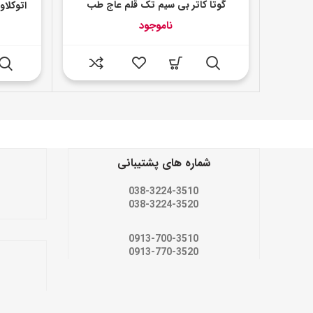
گوتا کاتر بی سیم تک قلم عاج طب
اتوکلاو 22 لیتری آویکو مدل سان پ
ناموجود
شماره های پشتیبانی
038-3224-3510
038-3224-3520
0913-700-3510
0913-770-3520