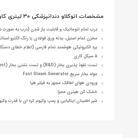
مشخصات اتوکلاو دندانپزشکی 30 لیتری کاوش دیان آزما:
درب تمام اتوماتیک و قابلیت باز شدن (درب به صورت 
مخزن تمام استیل، بدنه ورق فولادی با رنگ الکترو اس
برد الکترونیکی هوشمند تمام فارسی (اعلام خطای دستگا
۵ سیکل کاری
تست نفوذ پذیری بخار (B&D) و تست نشتی بخار (Vacuum Test)
مولد بخار سریع Fast Steam Generator
ورودی هوای اطاقک مجهز به فیلتر هپا
خشک کن هیتری مجزا
شیر اطمینان ایتالیایی و پمپ وکیوم کره ای با قدرت وکیوم ۰٫۸ ب