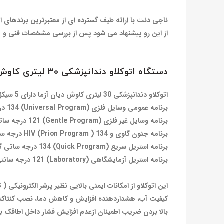
ناجی دنت با ارائه‌ طیف گسترده ای از معتبرترین برندهای ا
از این رو پیشنهاد می شود پس از بررسی مشخصات فنی و مقا
دستگاه اتوکلاو دندانپزشکی 30 لیتری کاوش دیان آزما:
اتوکلاو دندانپزشکی 30 لیتری کاوش دیان آزما دارای 5 سیکل کاری زیر می باشد:
برنامه عمومی وسایل فلزی (Universal Program) 134 درجه ساتی گراد
برنامه وسایل غیر فلزی (Gentle Program) 121 درجه ساتی گراد
برنامه جنون گاوی و HIV (Prion Program ) 134 درجه ساتی گراد
برنامه استریل سریع (Quick Program) 134 درجه ساتی گراد
برنامه استریل آزمایشگاهی (Laboratory) 121 درجه سانتی گراد
این اتوکلاو از امکانات ایمنی بالایی نظیر پرشر الکترونی
کیفیت آب، هشداردهنده افزایش و کاهش دما، نصب کنتاکتور 
بالا بردن ضریب اطمینان ازعدم افزایش فشار داخل اطاقک ب