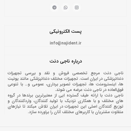
پست الکترونیکی
info@najident.ir
درباره ناجی دنت
ناجی دنت مرجع تخصصی فروش و نقد و بررسی تجهیزات
دندانپزشکی در ایران است. تجهیزات مختلف دندانپزشکی مانند یونیت
ها، اینسترومنت ها، تجهیزات تصویر برداری، عمومی و… با تنوعی
فوق‌العاده در ناجی دنت عرضه می شوند.
ناجی دنت با ارائه‌ طیف گسترده ایی از معتبرترین برندها در گروه
های مختلف و با همکاری نزدیک با تولید کنندگان، واردکنندگان و
توزیع کنندگان اصلی این تجهیزات در ایران تلاش میکند تا نیازهای
متفاوت مشتریان با کاربرهای مختلف آنان را براورده سازد.