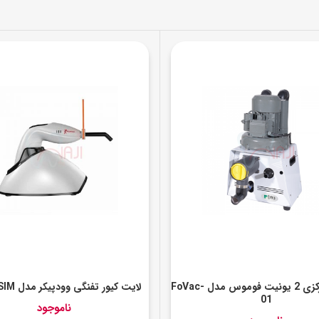
ساکشن مرکزی 2 یونیت فوموس مدل FoVac-
لایت کیور تفنگی وودپیکر مدل LED-F SIM
01
ناموجود