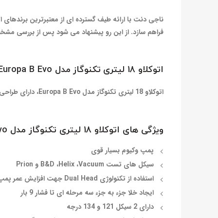
ناجی دنت با ارائه‌ طیف گسترده ای از معتبرترین برندهای ا
فراهم سازد. از این رو پیشنهاد می شود پس از بررسی مشخصا
اتوکلاو 18 لیتری
تکنوگاز
مدل
Europa B Evo:
اتوکلاو 18 لیتری تکنوگاز مدل Europa B Evo،
دارای طراحی 
ویژگی های
اتوکلاو
18
لیتری
تکنوگاز
مدل
o:
پمپ وکیوم بسیار قوی
سیکل های تست B&D ،Helix ،Vacuum و Prion
استفاده از تکنولوژی Dual Head جهت افزایش عمر پمپ وکیوم
ایجاد خلا جزء به جزء سه مرحله ای تا فشار 9 بار
دارای 2 سیکل 121 و 134 درجه