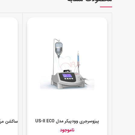
پیزوسرجری وودپیکر مدل US-II ECO
ناموجود